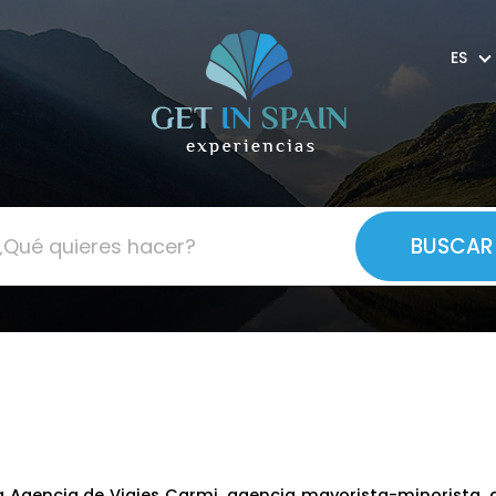
ES
la Agencia de Viajes Carmi, agencia mayorista-minorista, 