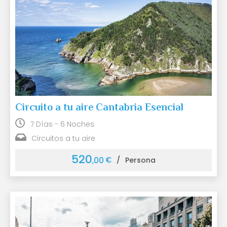
Circuito a tu aire Cantabria Esencial
7 Días - 6 Noches
Circuitos a tu aire
520
€
,00
/
Persona