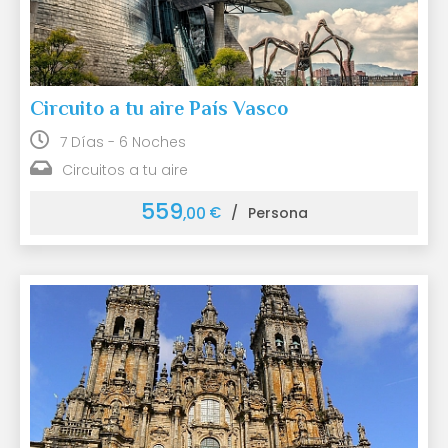
Circuito a tu aire País Vasco
7 Días - 6 Noches
Circuitos a tu aire
559
€
,00
/
Persona