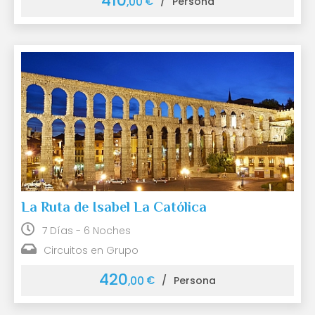
410
€
,00
/
Persona
La Ruta de Isabel La Católica
7 Días - 6 Noches
Circuitos en Grupo
420
€
,00
/
Persona