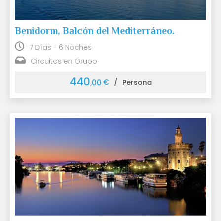
Benidorm, Balcón del Mediterráneo.
7 Días - 6 Noches
Circuitos en Grupo
440
€
,00
/
Persona