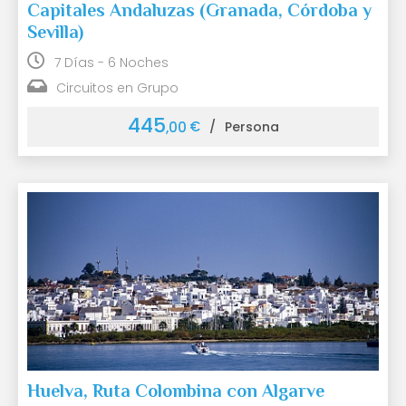
Capitales Andaluzas (Granada, Córdoba y
Sevilla)
7 Días - 6 Noches
Circuitos en Grupo
445
€
,00
/
Persona
Huelva, Ruta Colombina con Algarve