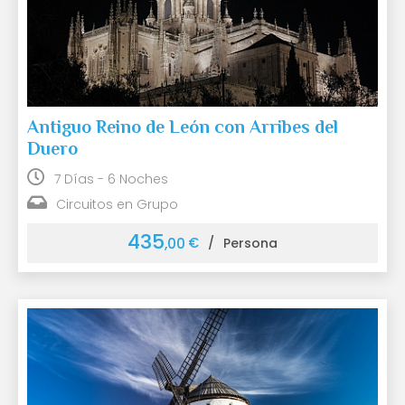
Antiguo Reino de León con Arribes del
Duero
7 Días - 6 Noches
Circuitos en Grupo
435
€
,00
/
Persona