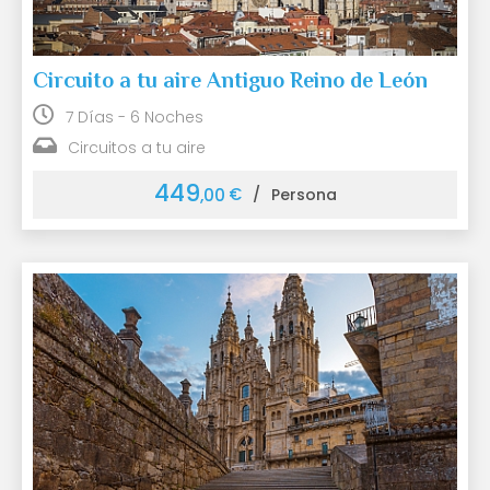
Circuito a tu aire Antiguo Reino de León
7 Días - 6 Noches
Circuitos a tu aire
449
€
,00
/
Persona