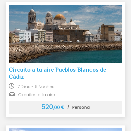
Circuito a tu aire Pueblos Blancos de
Cádiz
7 Días - 6 Noches
Circuitos a tu aire
520
€
,00
/
Persona