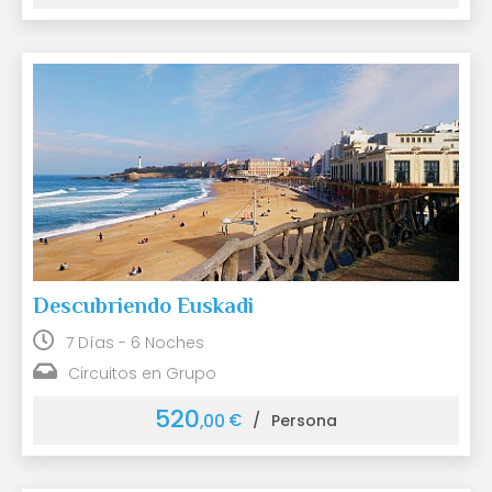
Descubriendo Euskadi
7 Días - 6 Noches
Circuitos en Grupo
520
€
,00
/
Persona