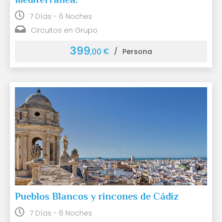
7 Días - 6 Noches
Circuitos en Grupo
399
€
,00
/
Persona
Pueblos Blancos y rincones de Cádiz
7 Días - 6 Noches