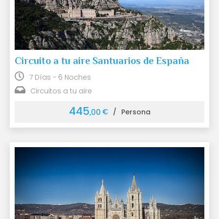
Circuito a tu aire Santuarios de España
7 Días - 6 Noches
Circuitos a tu aire
445
€
,00
/
Persona