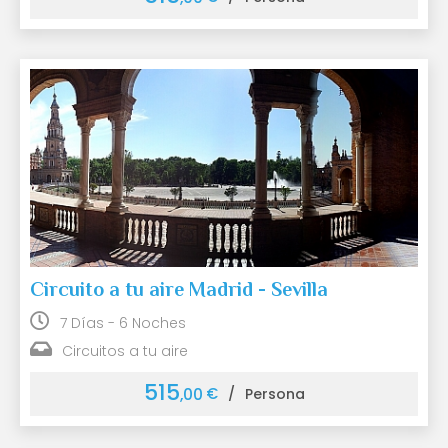
Circuito a tu aire Madrid - Sevilla
7 Días - 6 Noches
Circuitos a tu aire
515
€
,00
/
Persona