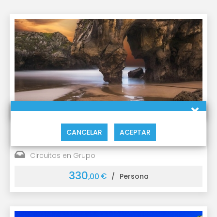
Combinado Cantabria y Asturias
CANCELAR
ACEPTAR
7 Días - 6 Noches
Circuitos en Grupo
330
€
,00
/
Persona