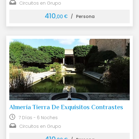
Circuitos en Grupo
410
€
,00
/
Persona
Almería Tierra De Exquisitos Contrastes
7 Días - 6 Noches
Circuitos en Grupo