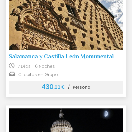
Salamanca y Castilla León Monumental
7 Días - 6 Noches
Circuitos en Grupo
430
€
,00
/
Persona