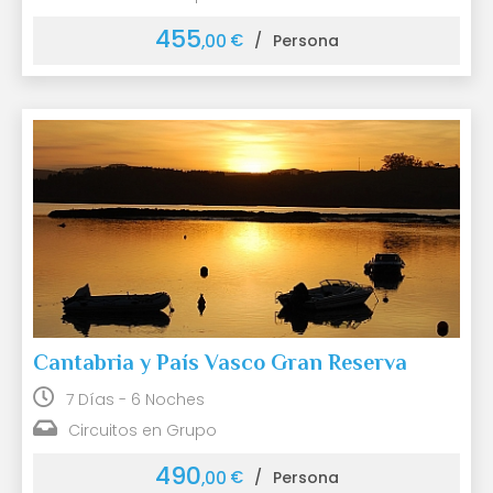
455
€
,00
/
Persona
Cantabria y País Vasco Gran Reserva
7 Días - 6 Noches
Circuitos en Grupo
490
€
,00
/
Persona