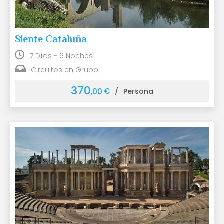
Siente Cataluña
7 Días - 6 Noches
Circuitos en Grupo
370
€
,00
/
Persona