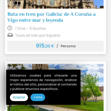
Ruta en tren por Galicia: de A Coruña a
Vigo entre mar y leyenda
7 Días - 6 Noches
Tours en tren por España
915
€
,00
/
Persona
Utilizamos cookies para ofrecerle una
mejor experiencia de navegación, analizar
el tráfico del sitio, personalizar el contenido
y publicar anuncios específicos.
Aceptar
+ Info