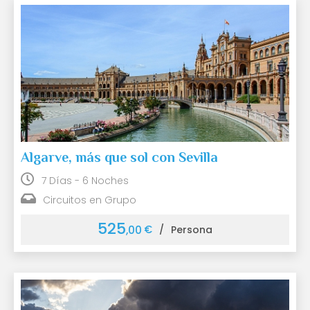
Algarve, más que sol con Sevilla
7 Días - 6 Noches
Circuitos en Grupo
525
€
,00
/
Persona