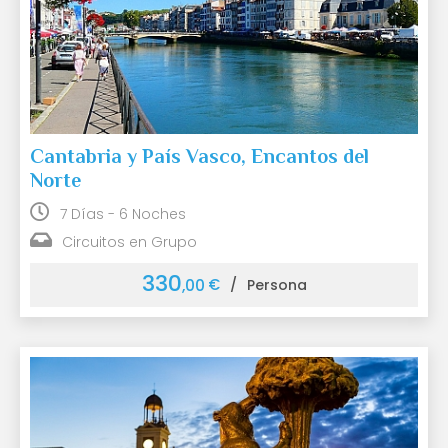
Cantabria y País Vasco, Encantos del
Norte
7 Días - 6 Noches
Circuitos en Grupo
330
€
,00
/
Persona