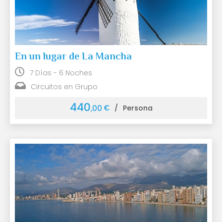
En un lugar de La Mancha
7 Días - 6 Noches
Circuitos en Grupo
440
€
,00
/
Persona