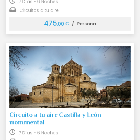
7 Días - 6 Noches
Circuitos a tu aire
475
€
,00
/
Persona
Circuito a tu aire Castilla y León
monumental
7 Días - 6 Noches