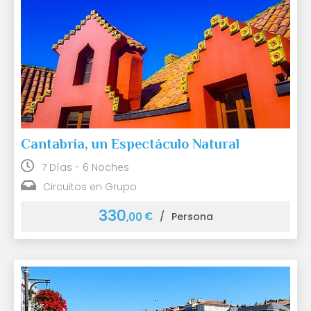
Cantabria, un Espectáculo Natural
7 Días - 6 Noches
Circuitos en Grupo
330
€
,00
/
Persona