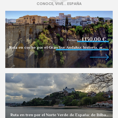
CONOCE, VIVE... ESPAÑA
1.130,00 €
Persona
/
Ruta en coche por el Gran Sur Andaluz: historia, arte y sabor en cada ciudad
Ruta en tren por el Norte Verde de España: de Bilbao a Santiago