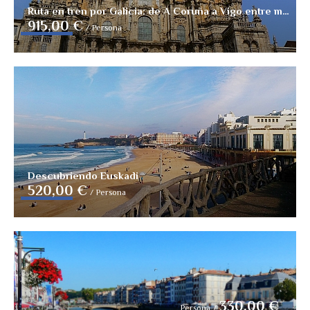
Ruta en tren por Galicia: de A Coruña a Vigo entre mar y leyenda
915,00 €
/
Persona
Descubriendo Euskadi
520,00 €
/
Persona
330,00 €
Persona
/